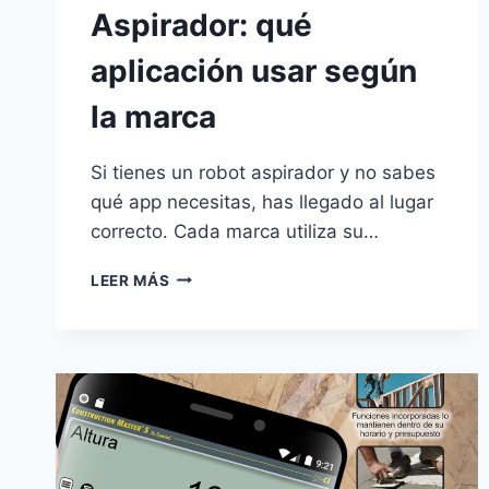
Aspirador: qué
aplicación usar según
la marca
Si tienes un robot aspirador y no sabes
qué app necesitas, has llegado al lugar
correcto. Cada marca utiliza su…
APP
LEER MÁS
PARA
ROBOT
ASPIRADOR:
QUÉ
APLICACIÓN
USAR
SEGÚN
LA
MARCA