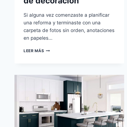
de decoración
Si alguna vez comenzaste a planificar
una reforma y terminaste con una
carpeta de fotos sin orden, anotaciones
en papeles…
APP
LEER MÁS
HOUZZ:
QUÉ
ES
Y
PARA
QUÉ
SIRVE
LA
PLATAFORMA
MÁS
GRANDE
DE
DECORACIÓN