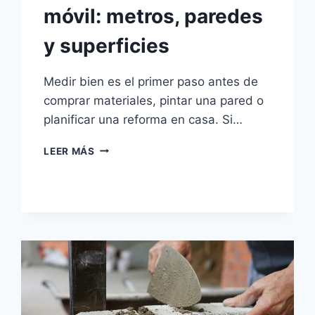
móvil: metros, paredes
y superficies
Medir bien es el primer paso antes de
comprar materiales, pintar una pared o
planificar una reforma en casa. Si…
APPS
LEER MÁS
PARA
MEDIR
CON
EL
MÓVIL:
METROS,
PAREDES
Y
SUPERFICIES