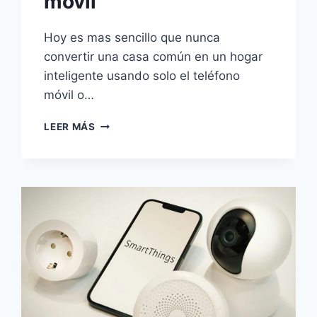
móvil
Hoy es mas sencillo que nunca
convertir una casa común en un hogar
inteligente usando solo el teléfono
móvil o…
LAS
LEER MÁS
10
MEJORES
APPS
PARA
CREAR
UN
HOGAR
INTELIGENTE
DESDE
EL
MÓVIL