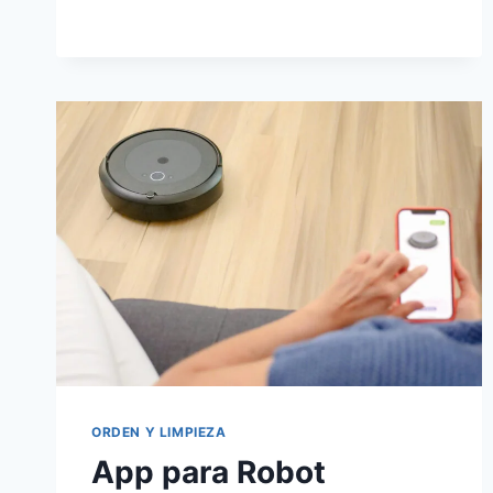
APPS
PARA
DISEÑAR
COCINAS
DESDE
EL
MÓVIL
(3D
Y
GRATIS)
ORDEN Y LIMPIEZA
App para Robot