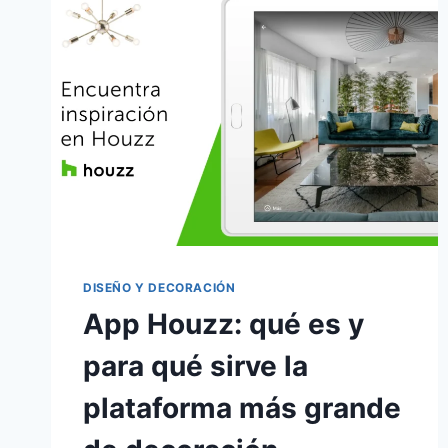
TU
CÁMARA
DE
VIGILANCIA
WIFI
DESDE
EL
MÓVIL
DISEÑO Y DECORACIÓN
App Houzz: qué es y
para qué sirve la
plataforma más grande