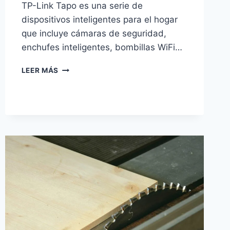
TP-Link Tapo es una serie de
dispositivos inteligentes para el hogar
que incluye cámaras de seguridad,
enchufes inteligentes, bombillas WiFi…
TP-
LEER MÁS
LINK
TAPO
Y
SU
APP:
QUÉ
ES,
CÓMO
FUNCIONA
E
INTEGRACIÓN