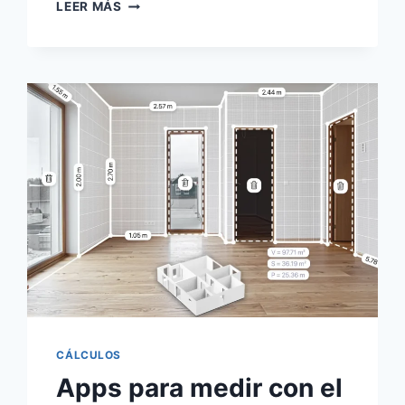
PARA
LEER MÁS
QUÉ
SIRVE
SMARTTHINGS:
LA
APP
GRATIS
PARA
CONTROLAR
TU
HOGAR
CÁLCULOS
Apps para medir con el