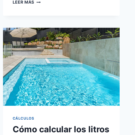
APLICACIONES
LEER MÁS
PARA
OPTIMIZAR
CORTES
DE
TABLEROS
Y
REDUCIR
DESPERDICIO
CÁLCULOS
Cómo calcular los litros