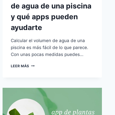
de agua de una piscina
y qué apps pueden
ayudarte
Calcular el volumen de agua de una
piscina es más fácil de lo que parece.
Con unas pocas medidas puedes…
CÓMO
LEER MÁS
CALCULAR
LOS
LITROS
DE
AGUA
DE
UNA
PISCINA
Y