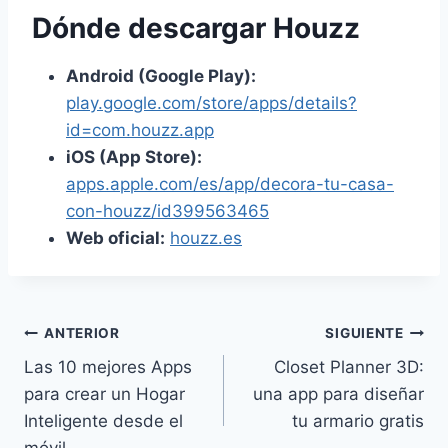
Dónde descargar Houzz
Android (Google Play):
play.google.com/store/apps/details?
id=com.houzz.app
iOS (App Store):
apps.apple.com/es/app/decora-tu-casa-
con-houzz/id399563465
Web oficial:
houzz.es
Navegación
ANTERIOR
SIGUIENTE
Las 10 mejores Apps
Closet Planner 3D:
de
para crear un Hogar
una app para diseñar
entradas
Inteligente desde el
tu armario gratis