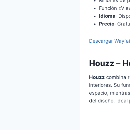
Millones de 
Función «Vie
Idioma
: Disp
Precio
: Grat
Descargar Wayfai
Houzz – H
Houzz
combina r
interiores. Su fu
espacio, mientras
del diseño. Ideal