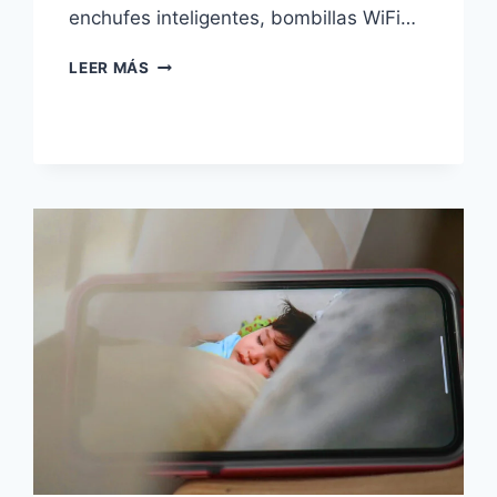
enchufes inteligentes, bombillas WiFi…
TP-
LEER MÁS
LINK
TAPO
Y
SU
APP:
QUÉ
ES,
CÓMO
FUNCIONA
E
INTEGRACIÓN