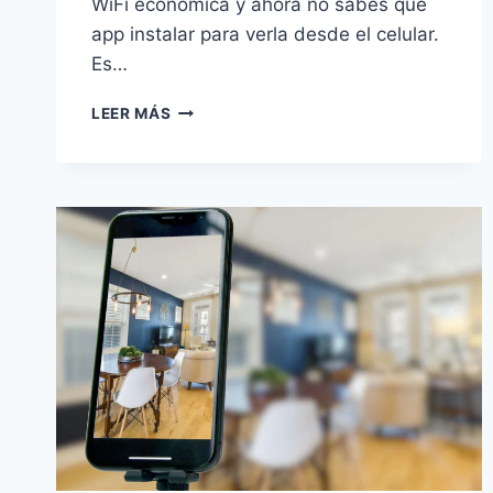
WiFi económica y ahora no sabes qué
app instalar para verla desde el celular.
Es…
LAS
LEER MÁS
MEJORES
APPS
PARA
VER
TU
CÁMARA
DE
VIGILANCIA
WIFI
DESDE
EL
MÓVIL