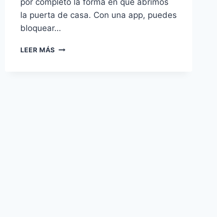
por completo la forma en que abrimos
la puerta de casa. Con una app, puedes
bloquear…
APPS
LEER MÁS
PARA
CERRADURAS
INTELIGENTES:
ABRE
Y
CONTROLA
TU
PUERTA
DESDE
EL
MÓVIL