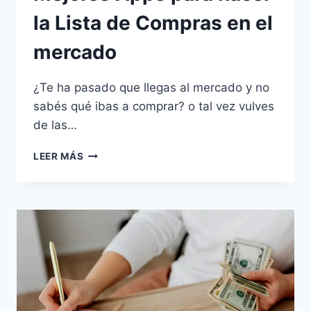
la Lista de Compras en el
mercado
¿Te ha pasado que llegas al mercado y no
sabés qué ibas a comprar? o tal vez vulves
de las…
MEJORES
LEER MÁS
APPS
PARA
HACER
LA
LISTA
DE
COMPRAS
EN
EL
MERCADO