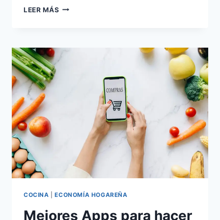
LAS
LEER MÁS
MEJORES
APPS
PARA
BUSCAR
CASA,
ALQUILAR
O
COMPRAR
2026
COCINA
|
ECONOMÍA HOGAREÑA
Mejores Apps para hacer